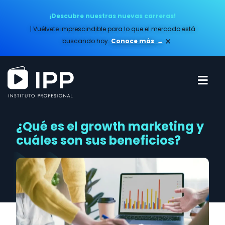
¡Descubre nuestras nuevas carreras!
| Vuélvete imprescindible para lo que el mercado está
×
buscando hoy.
Conoce más​
→
¿Qué es el growth marketing y
cuáles son sus beneficios?