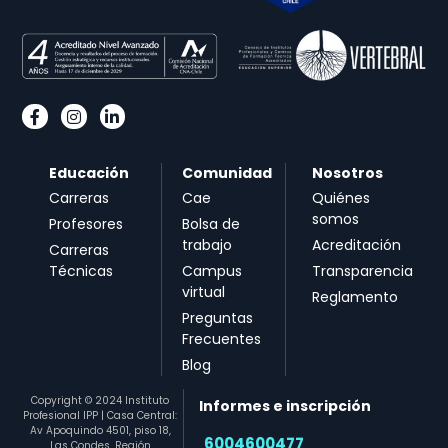
Educación
Comunidad
Nosotros
Carreras
Cae
Quiénes
somos
Profesores
Bolsa de
trabajo
Acreditación
Carreras
Técnicas
Campus
Transparencia
virtual
Reglamento
Preguntas
Frecuentes
Blog
Copyright © 2024 Instituto
Informes e inscripción
Profesional IPP | Casa Central:
Av Apoquindo 4501, piso 18,
6004600477​
Las Condes, Región