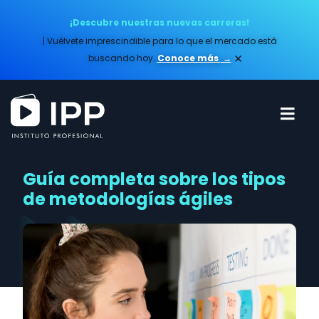
¡Descubre nuestras nuevas carreras!
| Vuélvete imprescindible para lo que el mercado está
×
buscando hoy.
Conoce más​
→
Guía completa sobre los tipos
de metodologías ágiles