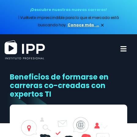
¡Descubre nuestras nuevas carreras!
| Vuélvete imprescindible para lo que el mercado está
×
buscando hoy.
Conoce más​
→
Beneficios de formarse en
carreras co-creadas con
expertos TI