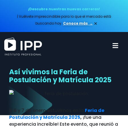
¡Descubre nuestras nuevas carreras!
| Vuélvete imprescindible para lo que el mercado está
×
buscando hoy.
Conoce más​
→
Así vivimos la Feria de
Postulación y Matrícula 2025
El 6 y 7 de enero estuvimos en la
Feria de
Postulación y Matrícu
la 2025
,
¡fue una
experiencia increíble! Este evento, que reunió a