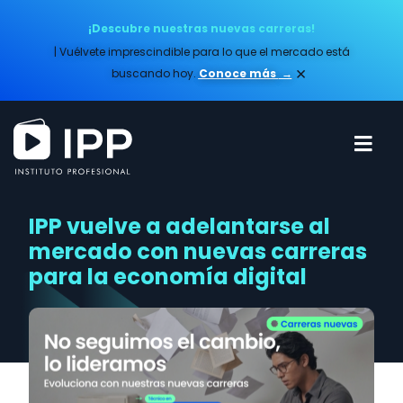
¡Descubre nuestras nuevas carreras!
| Vuélvete imprescindible para lo que el mercado está
×
buscando hoy.
Conoce más​
→
IPP vuelve a adelantarse al
mercado con nuevas carreras
para la economía digital