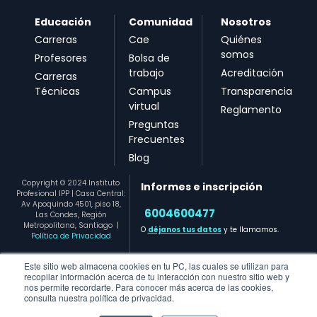
Educación
Comunidad
Nosotros
Carreras
Cae
Quiénes
somos
Profesores
Bolsa de
trabajo
Acreditación
Carreras
Técnicas
Campus
Transparencia
virtual
Reglamento
Preguntas
Frecuentes
Blog
Copyright © 2024 Instituto
Informes e inscripción
Profesional IPP | Casa Central:
Av Apoquindo 4501, piso 18,
6004600477​
Las Condes, Región
Metropolitana, Santiago
|
O
déjanos tus datos
y te llamamos.
Política de Privacidad
Este sitio web almacena cookies en tu PC, las cuales se utilizan para
recopilar información acerca de tu interacción con nuestro sitio web y
nos permite recordarte. Para conocer más acerca de las cookies,
consulta nuestra política de privacidad.