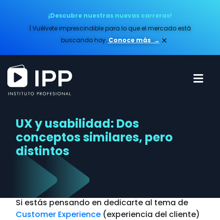
¡Descubre nuestras nuevas carreras!
| Vuélvete imprescindible para lo que el mercado está
×
buscando hoy.
Conoce más​
→
UX y usabilidad: Dos
conceptos similares, pero
distintos
Si estás pensando en dedicarte al tema de
C
ustomer Experience
(experiencia del cliente)