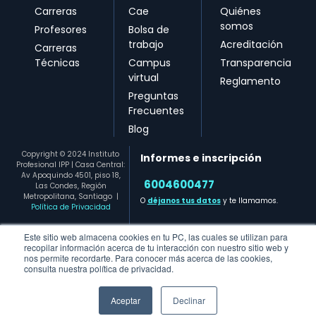
Carreras
Cae
Quiénes
somos
Profesores
Bolsa de
trabajo
Acreditación
Carreras
Técnicas
Campus
Transparencia
virtual
Reglamento
Preguntas
Frecuentes
Blog
Copyright © 2024 Instituto
Informes e inscripción
Profesional IPP | Casa Central:
Av Apoquindo 4501, piso 18,
6004600477​
Las Condes, Región
Metropolitana, Santiago
|
O
déjanos tus datos
y te llamamos.
Política de Privacidad
Este sitio web almacena cookies en tu PC, las cuales se utilizan para
recopilar información acerca de tu interacción con nuestro sitio web y
nos permite recordarte. Para conocer más acerca de las cookies,
consulta nuestra política de privacidad.
Aceptar
Declinar