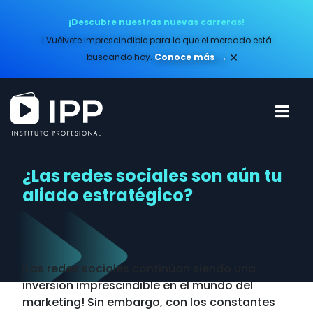
¡Descubre nuestras nuevas carreras!
| Vuélvete imprescindible para lo que el mercado está
×
buscando hoy.
Conoce más​
→
¿Las redes sociales son aún tu
aliado estratégico?
¡Las redes sociales continúan siendo una
inversión imprescindible en el mundo del
marketing! Sin embargo, con los constantes