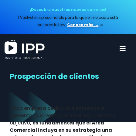
¡Descubre nuestras nuevas carreras!
| Vuélvete imprescindible para lo que el mercado está
×
buscando hoy.
Conoce más​
→
Prospección de clientes
Toda empresa dedica sus esfuerzos a
aumentar sus ventas. Para el logro de este
objetivo,
es fundamental que el Área
Comercial incluya en su estrategia una