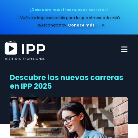
¡Descubre nuestras nuevas carreras!
| Vuélvete imprescindible para lo que el mercado está
×
buscando hoy.
Conoce más​
→
Descubre las nuevas carreras
en IPP 2025