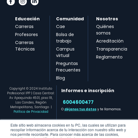
Educación
Comunidad
Nosotros
Carreras
Cae
Quiénes
somos
Profesores
Bolsa de
trabajo
Acreditación
Carreras
Técnicas
Campus
Transparencia
virtual
Reglamento
Preguntas
Frecuentes
Blog
Copyright © 2024 Instituto
Informes e inscripción
Profesional IPP | Casa Central:
Av Apoquindo 4501, piso 18,
6004600477​
Las Condes, Región
Metropolitana, Santiago
|
O
déjanos tus datos
y te llamamos.
Política de Privacidad
Este sitio web almacena cookies en tu PC, las cuales se utilizan para
recopilar información acerca de tu interacción con nuestro sitio web y
nos permite recordarte. Para conocer más acerca de las cookies,