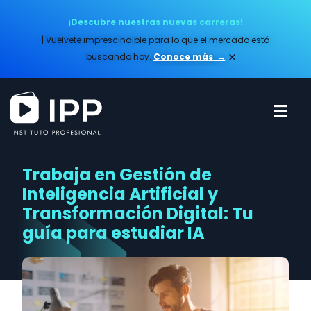
¡Descubre nuestras nuevas carreras!
| Vuélvete imprescindible para lo que el mercado está
×
buscando hoy.
Conoce más​
→
Trabaja en Gestión de
Inteligencia Artificial y
Transformación Digital: Tu
guía para estudiar IA