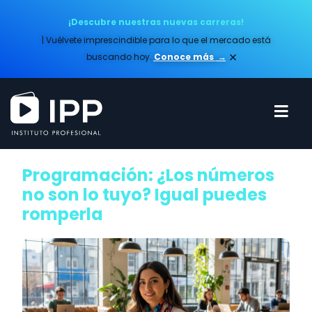
¡Descubre nuestras nuevas carreras!
| Vuélvete imprescindible para lo que el mercado está
×
buscando hoy.
Conoce más​
→
Programación: ¿Los números
no son lo tuyo? Igual puedes
romperla