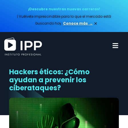
¡Descubre nuestras nuevas carreras!
| Vuélvete imprescindible para lo que el mercado está
×
buscando hoy.
Conoce más​
→
Hackers éticos: ¿Cómo
ayudan a prevenir los
ciberataques?