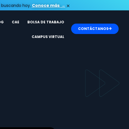
×
tá buscando hoy.
Conoce más​
→
OG
CAE
BOLSA DE TRABAJO
CONTÁCTANOS
CAMPUS VIRTUAL