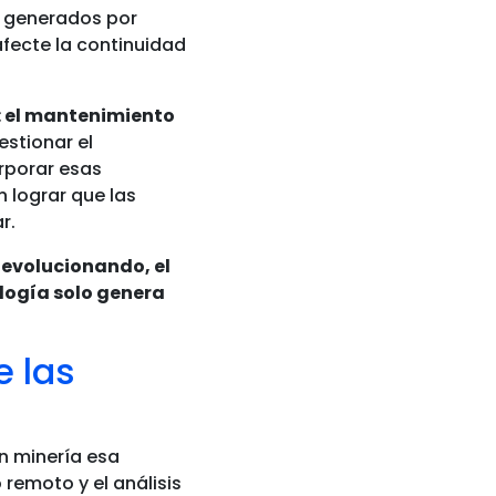
s generados por
fecte la continuidad
: el mantenimiento
estionar el
rporar esas
n lograr que las
r.
evolucionando, el
logía solo genera
e las
n minería esa
remoto y el análisis