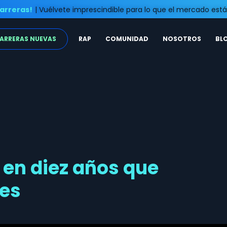
arreras!
| Vuélvete imprescindible para lo que el mercado es
ARRERAS NUEVAS
RAP
COMUNIDAD
NOSOTROS
BL
en diez años que
res