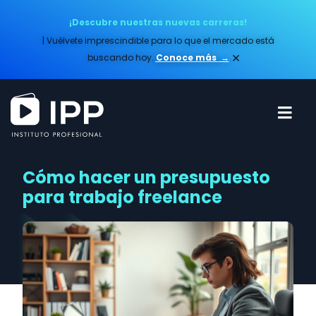
¡Descubre nuestras nuevas carreras!
| Vuélvete imprescindible para lo que el mercado está
×
buscando hoy.
Conoce más​
→
Cómo hacer un presupuesto
para trabajo freelance