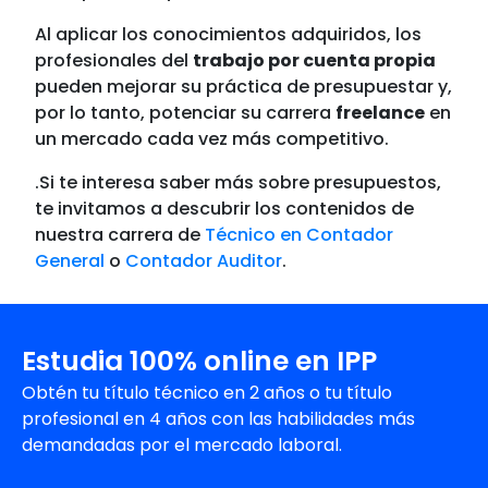
Al aplicar los conocimientos adquiridos, los
profesionales del
trabajo por cuenta propia
pueden mejorar su práctica de presupuestar y,
por lo tanto, potenciar su carrera
freelance
en
un mercado cada vez más competitivo.
.Si te interesa saber más sobre presupuestos,
te invitamos a descubrir los contenidos de
nuestra carrera de
Técnico en Contador
General
o
Contador Auditor
.
Estudia 100% online en IPP
Obtén tu título técnico en 2 años o tu título
profesional en 4 años con las habilidades más
demandadas por el mercado laboral.