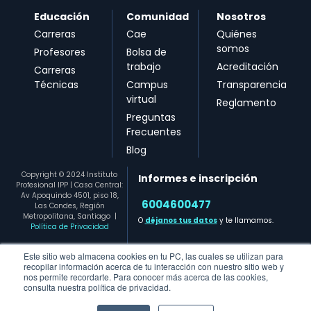
Educación
Comunidad
Nosotros
Carreras
Cae
Quiénes
somos
Profesores
Bolsa de
trabajo
Acreditación
Carreras
Técnicas
Campus
Transparencia
virtual
Reglamento
Preguntas
Frecuentes
Blog
Copyright © 2024 Instituto
Informes e inscripción
Profesional IPP | Casa Central:
Av Apoquindo 4501, piso 18,
6004600477​
Las Condes, Región
Metropolitana, Santiago
|
O
déjanos tus datos
y te llamamos.
Política de Privacidad
Este sitio web almacena cookies en tu PC, las cuales se utilizan para
recopilar información acerca de tu interacción con nuestro sitio web y
nos permite recordarte. Para conocer más acerca de las cookies,
consulta nuestra política de privacidad.