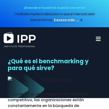
¡Descubre nuestras nuevas carreras!
| Vuélvete imprescindible para lo que el mercado está
×
buscando hoy.
Conoce más​
→
¿Qué es el benchmarking y
para qué sirve?
En un entorno empresarial cada vez más
competitivo, las organizaciones están
constantemente en la búsqueda de