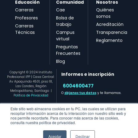
Educación
Comunidad
Nosotros
Carreras
Cae
Quiénes
somos
Profesores
Bolsa de
trabajo
Acreditación
Carreras
Técnicas
Campus
Transparencia
virtual
Reglamento
Preguntas
Frecuentes
Blog
Copyright © 2024 Instituto
Informes e inscripción
Profesional IPP | Casa Central:
Av Apoquindo 4501, piso 18,
6004600477​
Las Condes, Región
Metropolitana, Santiago
|
O
déjanos tus datos
y te llamamos.
Política de Privacidad
Este sitio web almacena cookies en tu PC, las cuales se utilizan para
recopilar información acerca de tu interacción con nuestro sitio web y
nos permite recordarte. Para conocer más acerca de las cookies,
consulta nuestra política de privacidad.
Aceptar
Declinar