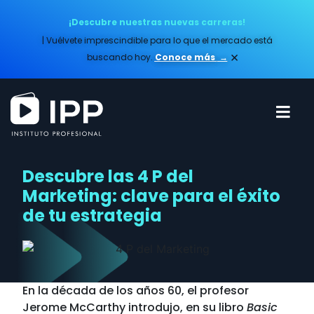
¡Descubre nuestras nuevas carreras!
| Vuélvete imprescindible para lo que el mercado está
×
buscando hoy.
Conoce más​
→
Descubre las 4 P del
Marketing: clave para el éxito
de tu estrategia
En la década de los años 60, el profesor
Jerome McCarthy introdujo, en su libro
Basic