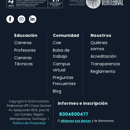
Educación
Comunidad
Nosotros
Carreras
Cae
Quiénes
somos
Profesores
Bolsa de
trabajo
Acreditación
Carreras
Técnicas
Campus
Transparencia
virtual
Reglamento
Preguntas
Frecuentes
Blog
Copyright © 2024 Instituto
Informes e inscripción
Profesional IPP | Casa Central:
Av Apoquindo 4501, piso 18,
6004600477​
Las Condes, Región
Metropolitana, Santiago
|
O
déjanos tus datos
y te llamamos.
Política de Privacidad