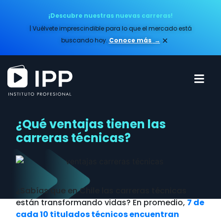
¡Descubre nuestras nuevas carreras!
| Vuélvete imprescindible para lo que el mercado está
×
buscando hoy.
Conoce más​
→
¿Qué ventajas tienen las
carreras técnicas?
¿Sabías que en Chile las carreras técnicas
están transformando vidas? En promedio,
7 de
cada 10 titulados técnicos encuentran