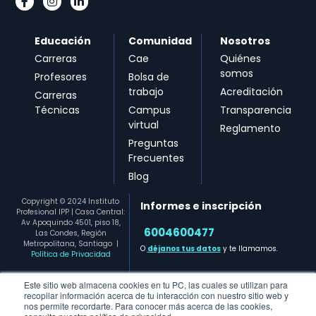
Educación
Comunidad
Nosotros
Carreras
Cae
Quiénes
somos
Profesores
Bolsa de
trabajo
Acreditación
Carreras
Técnicas
Campus
Transparencia
virtual
Reglamento
Preguntas
Frecuentes
Blog
Copyright © 2024 Instituto
Informes e inscripción
Profesional IPP | Casa Central:
Av Apoquindo 4501, piso 18,
6004600477​
Las Condes, Región
Metropolitana, Santiago
|
O
déjanos tus datos
y te llamamos.
Política de Privacidad
Este sitio web almacena cookies en tu PC, las cuales se utilizan para
recopilar información acerca de tu interacción con nuestro sitio web y
nos permite recordarte. Para conocer más acerca de las cookies,