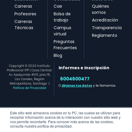
Carreras
Cae
Quiénes
somos
Profesores
Bolsa de
trabajo
Acreditación
Carreras
Técnicas
Campus
Transparencia
virtual
Reglamento
Preguntas
Frecuentes
Blog
Copyright © 2024 Instituto
Informes e inscripción
Profesional IPP | Casa Central:
Av Apoquindo 4501, piso 18,
6004600477​
Las Condes, Región
Metropolitana, Santiago
|
O
déjanos tus datos
y te llamamos.
Política de Privacidad
Este sitio web almacena cookies en tu PC, las cuales se utilizan para
recopilar información acerca de tu interacción con nuestro sitio web y
nos permite recordarte. Para conocer más acerca de las cookies,
consulta nuestra política de privacidad.