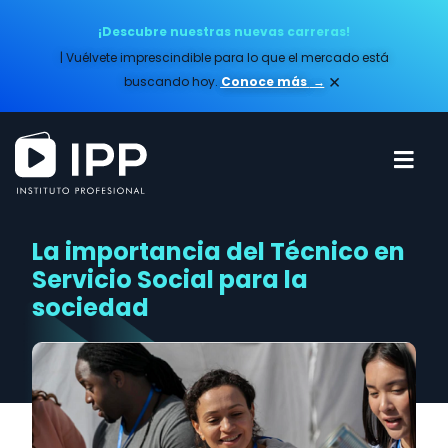
¡Descubre nuestras nuevas carreras!
| Vuélvete imprescindible para lo que el mercado está
×
buscando hoy.
Conoce más​
→
La importancia del Técnico en
Servicio Social para la
sociedad