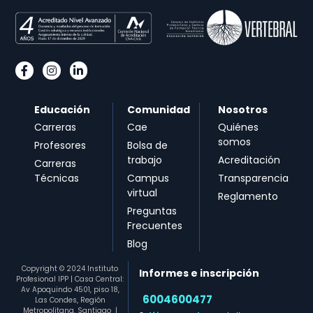
Educación
Comunidad
Nosotros
Carreras
Cae
Quiénes
somos
Profesores
Bolsa de
trabajo
Acreditación
Carreras
Técnicas
Campus
Transparencia
virtual
Reglamento
Preguntas
Frecuentes
Blog
Copyright © 2024 Instituto
Informes e inscripción
Profesional IPP | Casa Central:
Av Apoquindo 4501, piso 18,
6004600477​
Las Condes, Región
Metropolitana, Santiago
|