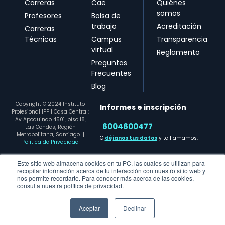
Carreras
Cae
Quiénes
somos
Profesores
Bolsa de
trabajo
Acreditación
Carreras
Técnicas
Campus
Transparencia
virtual
Reglamento
Preguntas
Frecuentes
Blog
Copyright © 2024 Instituto
Informes e inscripción
Profesional IPP | Casa Central:
Av Apoquindo 4501, piso 18,
6004600477​
Las Condes, Región
Metropolitana, Santiago
|
O
déjanos tus datos
y te llamamos.
Política de Privacidad
Este sitio web almacena cookies en tu PC, las cuales se utilizan para
recopilar información acerca de tu interacción con nuestro sitio web y
nos permite recordarte. Para conocer más acerca de las cookies,
consulta nuestra política de privacidad.
Aceptar
Declinar