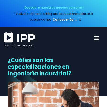
¡Descubre nuestras nuevas carreras!
| Vuélvete imprescindible para lo que el mercado está
×
buscando hoy.
Conoce más​
→
¿Cuáles son las
especializaciones en
Ingeniería Industrial?