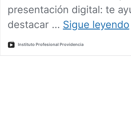
presentación digital: te a
destacar …
Sigue leyendo
c
p
Instituto Profesional Providencia
L
C