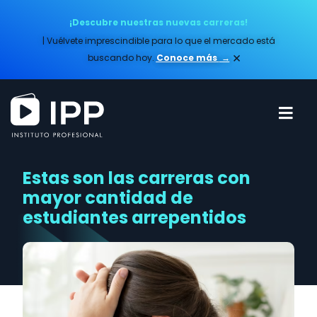
¡Descubre nuestras nuevas carreras!
| Vuélvete imprescindible para lo que el mercado está
×
buscando hoy.
Conoce más​
→
Estas son las carreras con
mayor cantidad de
estudiantes arrepentidos