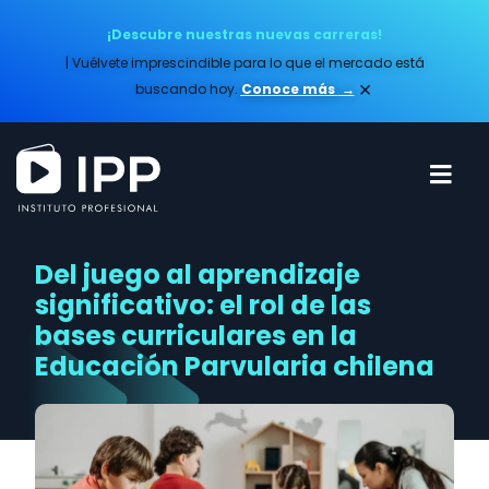
¡Descubre nuestras nuevas carreras!
| Vuélvete imprescindible para lo que el mercado está
×
buscando hoy.
Conoce más​
→
Del juego al aprendizaje
significativo: el rol de las
bases curriculares en la
Educación Parvularia chilena