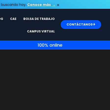
×
tá buscando hoy.
Conoce más​
→
OG
CAE
BOLSA DE TRABAJO
CONTÁCTANOS
CAMPUS VIRTUAL
100% online