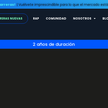
arreras!
| Vuélvete imprescindible para lo que el mercado es
RERAS NUEVAS
RAP
COMUNIDAD
NOSOTROS
BL
2 años de duración