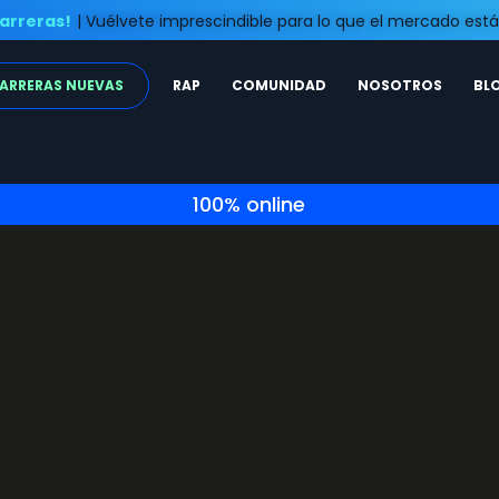
arreras!
| Vuélvete imprescindible para lo que el mercado es
ARRERAS NUEVAS
RAP
COMUNIDAD
NOSOTROS
BL
100% online