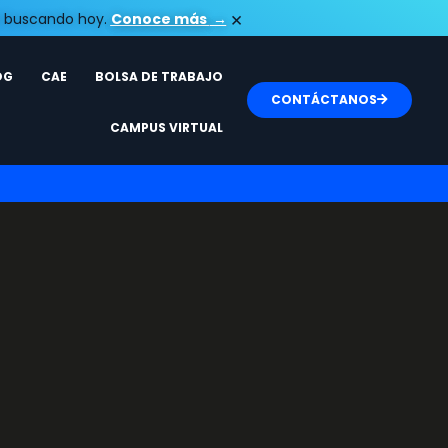
×
tá buscando hoy.
Conoce más​
→
OG
CAE
BOLSA DE TRABAJO
CONTÁCTANOS
CAMPUS VIRTUAL